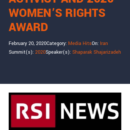
WOMEN’S RIGHTS
AWARD
February 20, 2020
Category:
Media Hits
On:
Iran
Summit(s):
2020
Speaker(s):
Shaparak Shajarizadeh