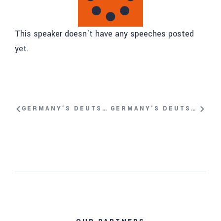
This speaker doesn't have any speeches posted
yet.
GERMANY’S DEUTSCHE WELLE ARTICLE ON IRANIAN RIGHTS ACTIVIST AND 2020 WOMEN’S RIGHTS AWARD
GERMANY’S DEUTSCHE WELLE ARTICLE ON UYGHUR RIGHTS ACTIVIST JEWHER ILHAM